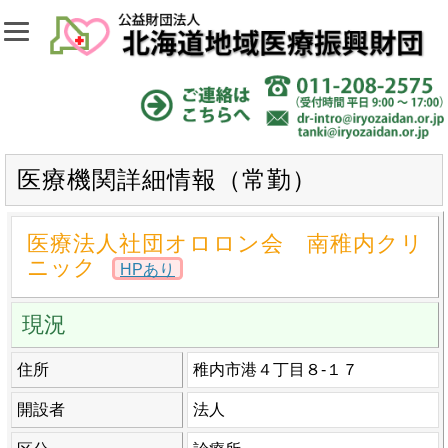
医療機関詳細情報（常勤）
医療法人社団オロロン会 南稚内クリ
ニック
HPあり
現況
住所
稚内市港４丁目８-１７
開設者
法人