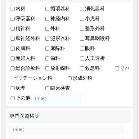
内科
循環器科
消化器科
呼吸器科
神経内科
小児科
精神科
外科
整形外科
脳神経外科
泌尿器科
耳鼻咽喉科
皮膚科
麻酔科
眼科
産婦人科
歯科
人工透析
総合診療科
放射線科
救急科
リハ
ビリテーション科
形成外科
病理
臨床検査
その他
専門医資格等