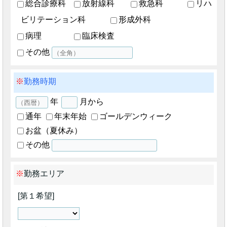
総合診療科
放射線科
救急科
リハ
ビリテーション科
形成外科
病理
臨床検査
その他
勤務時期
年
月から
通年
年末年始
ゴールデンウィーク
お盆（夏休み）
その他
勤務エリア
第１希望