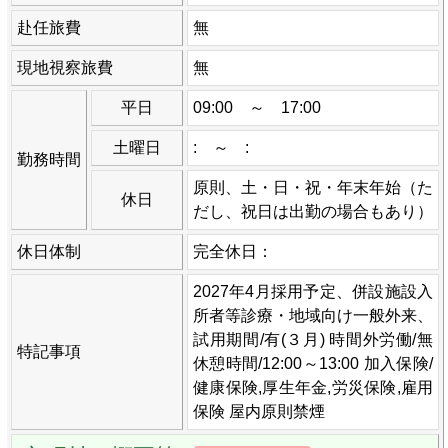
赴任旅費
無
現地視察旅費
無
平日
09:00 ～ 17:00
土曜日
: ～ :
勤務時間
原則、土・日・祝・年末年始（た
休日
だし、祝日は出勤の場合もあり）
休日体制
完全休日：
2027年4月採用予定、併設施設入
所者等診療・地域向け一般外来、
試用期間/有(３月) 時間外労働/無
特記事項
休憩時間/12:00～13:00 加入保険/
健康保険,厚生年金,労災保険,雇用
保険 屋内原則禁煙