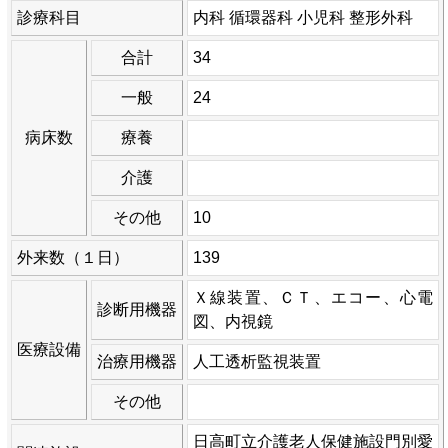
診療科目
内科 循環器科 小児科 整形外科
合計
34
一般
24
病床数
療養
介護
その他
10
外来数（１日）
139
Ｘ線装置、ＣＴ、エコー、心電
診断用機器
図、内視鏡
医療設備
治療用機器
人工透析監視装置
その他
日高町立介護老人保健施設門別愛