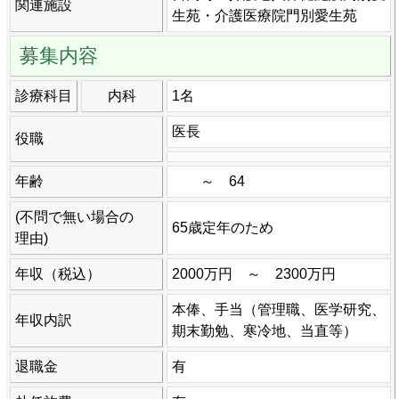
関連施設
生苑・介護医療院門別愛生苑
募集内容
診療科目
内科
1名
医長
役職
年齢
～ 64
(不問で無い場合の
65歳定年のため
理由)
年収（税込）
2000万円 ～ 2300万円
本俸、手当（管理職、医学研究、
年収内訳
期末勤勉、寒冷地、当直等）
退職金
有