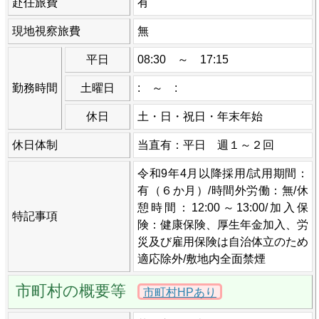
赴任旅費
有
現地視察旅費
無
平日
08:30 ～ 17:15
勤務時間
土曜日
: ～ :
休日
土・日・祝日・年末年始
休日体制
当直有：平日 週１～２回
令和9年4月以降採用/試用期間：
有（６か月）/時間外労働：無/休
憩時間：12:00～13:00/加入保
特記事項
険：健康保険、厚生年金加入、労
災及び雇用保険は自治体立のため
適応除外/敷地内全面禁煙
市町村の概要等
市町村HPあり