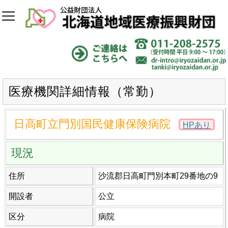
医療機関詳細情報（常勤）
日高町立門別国民健康保険病院
HPあり
現況
住所
沙流郡日高町門別本町29番地の9
開設者
公立
区分
病院