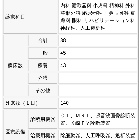
内科 循環器科 小児科 精神科 外科
整形外科 泌尿器科 耳鼻咽喉科 皮
診療科目
膚科 眼科 リハビリテーション科
神経科、人工透析科
合計
88
一般
45
病床数
療養
43
介護
その他
外来数（１日）
140
ＣＴ、ＭＲＩ、超音波画像診断装
診断用機器
置、Ｘ線ＴＶ診断装置
医療設備
治療用機器
除細動器、人工呼吸器、透析装置