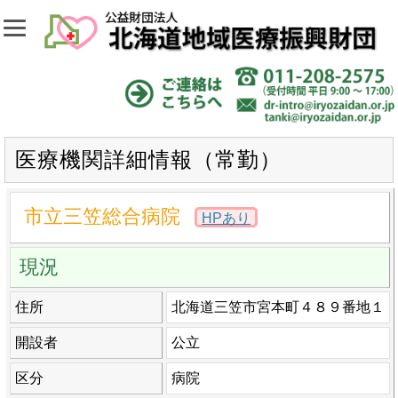
医療機関詳細情報（常勤）
市立三笠総合病院
HPあり
現況
住所
北海道三笠市宮本町４８９番地１
開設者
公立
区分
病院