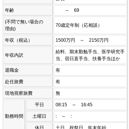
年齢
～ 69
(不問で無い場合の
70歳定年制（応相談）
理由)
年収（税込）
1500万円 ～ 2150万円
給料、期末勤勉手当、医学研究手
年収内訳
当、宿日直手当、扶養手当ほか
退職金
有
赴任旅費
有
現地視察旅費
無
平日
08:15 ～ 16:45
勤務時間
土曜日
: ～ :
休日
土日、祝祭日、年末年始