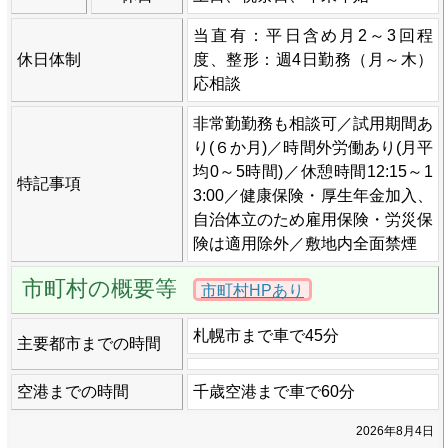
当直有：平日含め月2～3回程
休日体制
度、整形：週4日勤務（月～木）
応相談
非常勤勤務も相談可／試用期間あ
り(６か月)／時間外労働あり(月平
均0～5時間)／休憩時間12:15～1
特記事項
3:00／健康保険・厚生年金加入、
自治体立のため雇用保険・労災保
険は適用除外／敷地内全面禁煙
市町村の概要等
市町村HPあり
札幌市まで車で45分
主要都市までの時間
空港までの時間
千歳空港まで車で60分
2026年8月4日