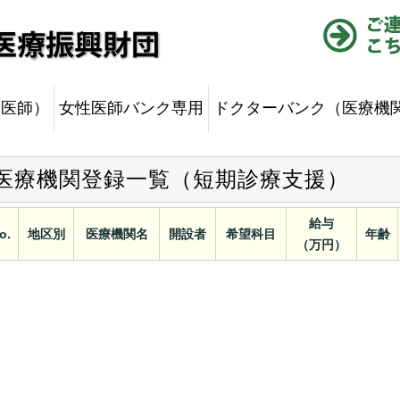
（医師）
女性医師バンク専用
ドクターバンク（医療機
医療機関登録一覧（短期診療支援）
給与
o.
地区別
医療機関名
開設者
希望科目
年齢
（万円）