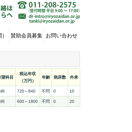
関）
賛助会員募集
お問い合わせ
税込年収
希望科目
年齢
病床数
外来
（万円）
歯科
720～840
不問
0
10
歯科
600～1800
不問
0
20