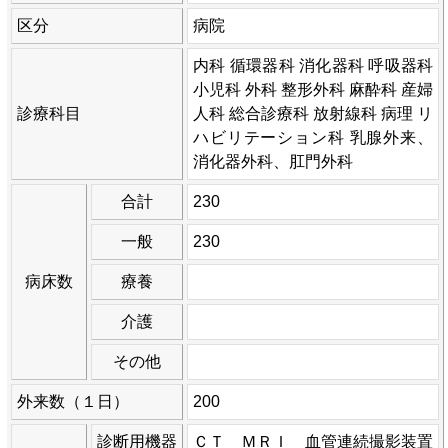
区分
病院
内科 循環器科 消化器科 呼吸器科
小児科 外科 整形外科 麻酔科 産婦
診療科目
人科 総合診療科 放射線科 病理 リ
ハビリテーション科 乳腺外来、
消化器外科、肛門外科
合計
230
一般
230
病床数
療養
介護
その他
外来数（１日）
200
診断用機器
ＣＴ ＭＲＩ 血管連続撮影装置